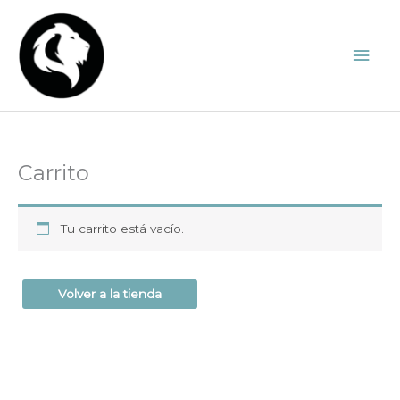
Ir
al
Men
contenido
princ
Carrito
Tu carrito está vacío.
Volver a la tienda